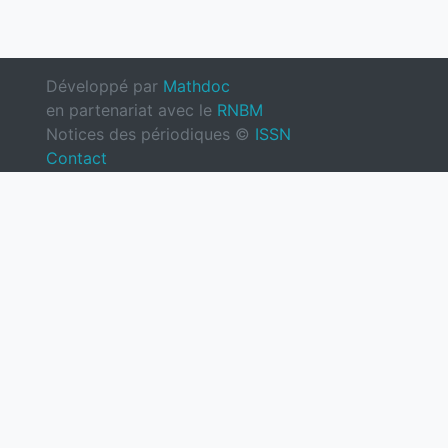
Développé par
Mathdoc
en partenariat avec le
RNBM
Notices des périodiques ©
ISSN
Contact