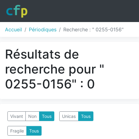
Accueil
Périodiques
Recherche : " 0255-0156"
Résultats de
recherche pour "
0255-0156" : 0
Vivant
Non
Tous
Unicas
Tous
Fragile
Tous