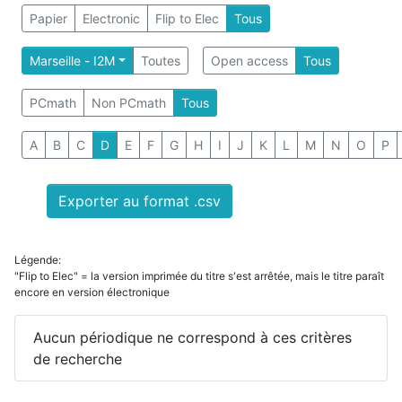
Papier
Electronic
Flip to Elec
Tous
Marseille - I2M
Toutes
Open access
Tous
PCmath
Non PCmath
Tous
A
B
C
D
E
F
G
H
I
J
K
L
M
N
O
P
Exporter au format .csv
Légende:
"Flip to Elec" = la version imprimée du titre s'est arrêtée, mais le titre paraît
encore en version électronique
Aucun périodique ne correspond à ces critères
de recherche