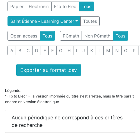
Papier
Electronic
Flip to Elec
Tous
Saint Étienne - Learning Center
Toutes
Open access
Tous
PCmath
Non PCmath
Tous
A
B
C
D
E
F
G
H
I
J
K
L
M
N
O
P
Exporter au format .csv
Légende:
"Flip to Elec" = la version imprimée du titre s'est arrêtée, mais le titre paraît
encore en version électronique
Aucun périodique ne correspond à ces critères
de recherche