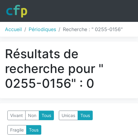
Accueil
Périodiques
Recherche : " 0255-0156"
Résultats de
recherche pour "
0255-0156" : 0
Vivant
Non
Tous
Unicas
Tous
Fragile
Tous