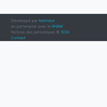
Développé par
Mathdoc
en partenariat avec le
RNBM
Notices des périodiques ©
ISSN
Contact