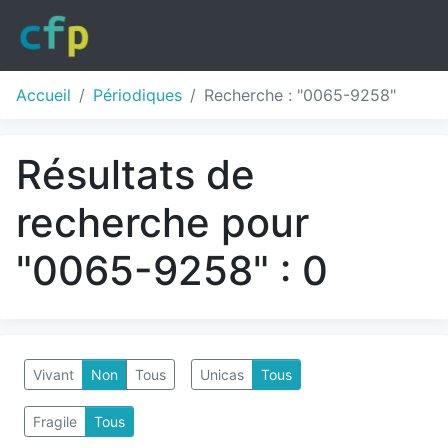
Accueil
Périodiques
Recherche : "0065-9258"
Résultats de
recherche pour
"0065-9258" : 0
Vivant
Non
Tous
Unicas
Tous
Fragile
Tous