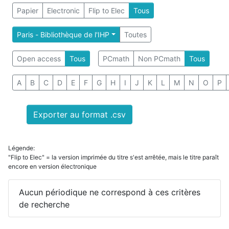
Papier
Electronic
Flip to Elec
Tous
Paris - Bibliothèque de l'IHP
Toutes
Open access
Tous
PCmath
Non PCmath
Tous
A
B
C
D
E
F
G
H
I
J
K
L
M
N
O
P
Exporter au format .csv
Légende:
"Flip to Elec" = la version imprimée du titre s'est arrêtée, mais le titre paraît
encore en version électronique
Aucun périodique ne correspond à ces critères
de recherche