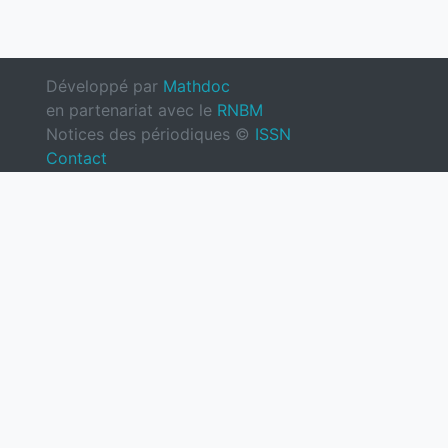
Développé par
Mathdoc
en partenariat avec le
RNBM
Notices des périodiques ©
ISSN
Contact