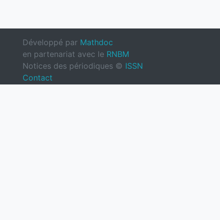
Développé par
Mathdoc
en partenariat avec le
RNBM
Notices des périodiques ©
ISSN
Contact