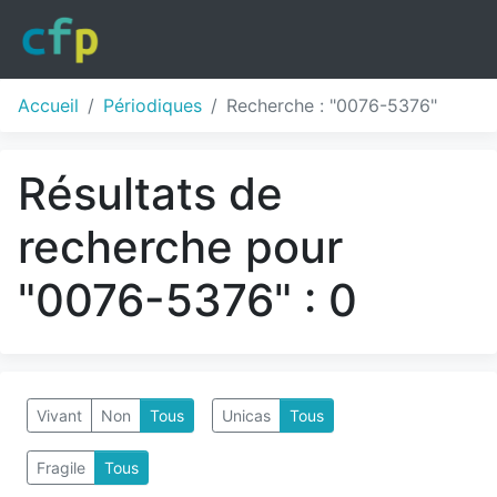
Accueil
Périodiques
Recherche : "0076-5376"
Résultats de
recherche pour
"0076-5376" : 0
Vivant
Non
Tous
Unicas
Tous
Fragile
Tous