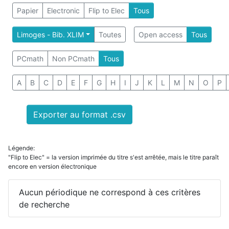
Papier
Electronic
Flip to Elec
Tous
Limoges - Bib. XLIM
Toutes
Open access
Tous
PCmath
Non PCmath
Tous
A
B
C
D
E
F
G
H
I
J
K
L
M
N
O
P
Exporter au format .csv
Légende:
"Flip to Elec" = la version imprimée du titre s'est arrêtée, mais le titre paraît
encore en version électronique
Aucun périodique ne correspond à ces critères
de recherche