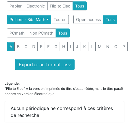
Papier
Electronic
Flip to Elec
Tous
Poitiers - Bib. Math
Toutes
Open access
Tous
PCmath
Non PCmath
Tous
A
B
C
D
E
F
G
H
I
J
K
L
M
N
O
P
Exporter au format .csv
Légende:
"Flip to Elec" = la version imprimée du titre s'est arrêtée, mais le titre paraît
encore en version électronique
Aucun périodique ne correspond à ces critères
de recherche