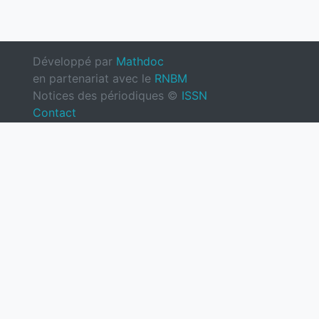
Développé par
Mathdoc
en partenariat avec le
RNBM
Notices des périodiques ©
ISSN
Contact