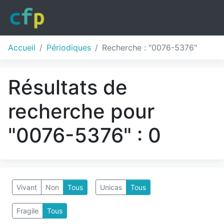
Accueil
Périodiques
Recherche : "0076-5376"
Résultats de
recherche pour
"0076-5376" : 0
Vivant
Non
Tous
Unicas
Tous
Fragile
Tous