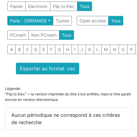
Papier
Electronic
Flip to Elec
Tous
Paris - CEREMADE
Toutes
Open access
Tous
PCmath
Non PCmath
Tous
A
B
C
D
E
F
G
H
I
J
K
L
M
N
O
P
Exporter au format .csv
Légende:
"Flip to Elec" = la version imprimée du titre s'est arrêtée, mais le titre paraît
encore en version électronique
Aucun périodique ne correspond à ces critères
de recherche