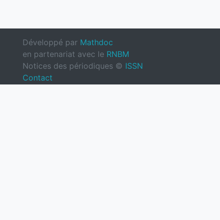
Développé par
Mathdoc
en partenariat avec le
RNBM
Notices des périodiques ©
ISSN
Contact