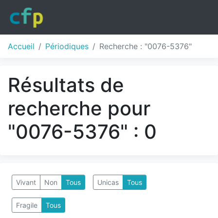
Accueil
Périodiques
Recherche : "0076-5376"
Résultats de
recherche pour
"0076-5376" : 0
Vivant
Non
Tous
Unicas
Tous
Fragile
Tous