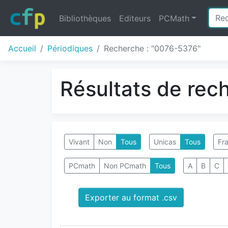
Bibliothèques
Editeurs
PCMath
Accueil
Périodiques
Recherche : "0076-5376"
Résultats de rec
Vivant
Non
Tous
Unicas
Tous
Fra
PCmath
Non PCmath
Tous
A
B
C
Exporter au format .csv