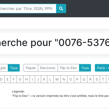
herche pour "0076-5376
gile
Tous
Papier
Electronic
Flip to Elec
Tous
Paris 
D
E
F
G
H
I
J
K
L
M
N
O
P
Q
R
S
T
Légende:
"Flip to Elec" = la version imprimée du titre s'est arrêtée, mais le titre 