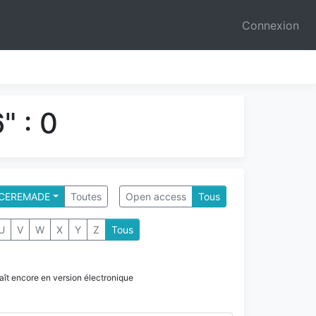
Connexion
" : 0
- CEREMADE
Toutes
Open access
Tous
U
V
W
X
Y
Z
Tous
paraît encore en version électronique