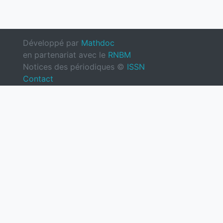
Développé par
Mathdoc
en partenariat avec le
RNBM
Notices des périodiques ©
ISSN
Contact