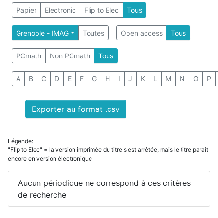
Papier
Electronic
Flip to Elec
Tous
Grenoble - IMAG
Toutes
Open access
Tous
PCmath
Non PCmath
Tous
A
B
C
D
E
F
G
H
I
J
K
L
M
N
O
P
Exporter au format .csv
Légende:
"Flip to Elec" = la version imprimée du titre s'est arrêtée, mais le titre paraît
encore en version électronique
Aucun périodique ne correspond à ces critères
de recherche