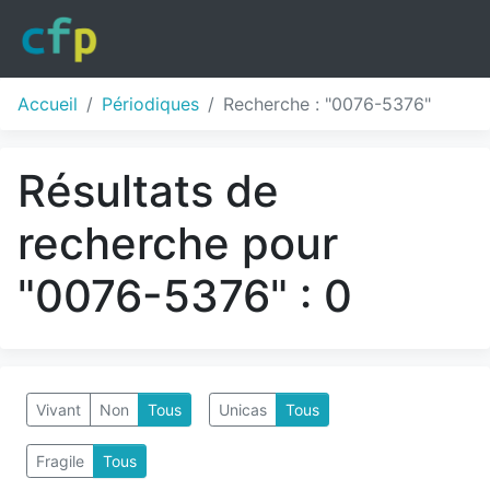
Accueil
Périodiques
Recherche : "0076-5376"
Résultats de
recherche pour
"0076-5376" : 0
Vivant
Non
Tous
Unicas
Tous
Fragile
Tous