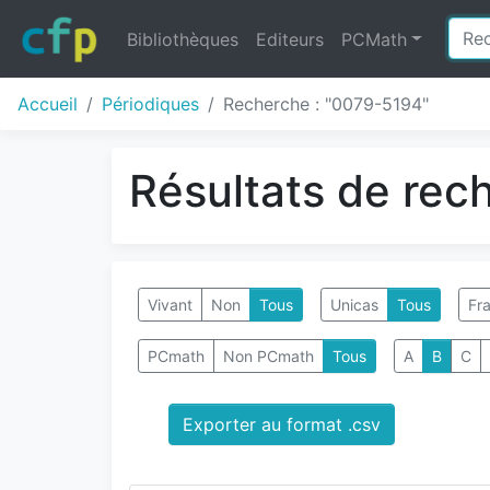
Bibliothèques
Editeurs
PCMath
Accueil
Périodiques
Recherche : "0079-5194"
Résultats de rec
Vivant
Non
Tous
Unicas
Tous
Fra
PCmath
Non PCmath
Tous
A
B
C
Exporter au format .csv