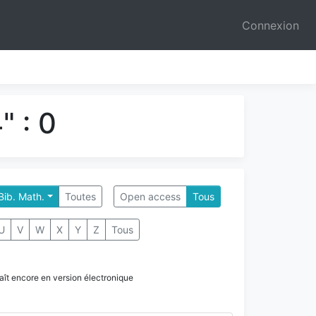
Connexion
" : 0
 Bib. Math.
Toutes
Open access
Tous
U
V
W
X
Y
Z
Tous
paraît encore en version électronique