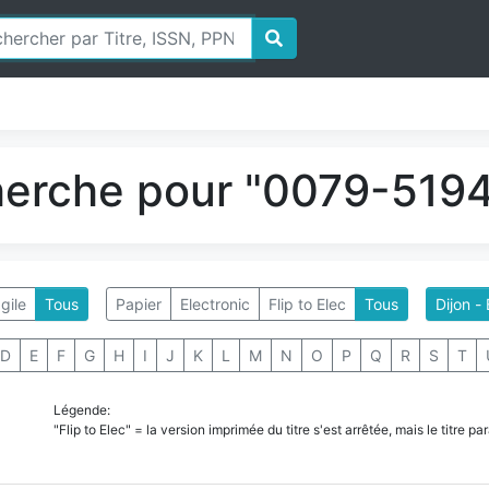
herche pour "0079-5194
gile
Tous
Papier
Electronic
Flip to Elec
Tous
Dijon -
D
E
F
G
H
I
J
K
L
M
N
O
P
Q
R
S
T
Légende:
"Flip to Elec" = la version imprimée du titre s'est arrêtée, mais le titre 