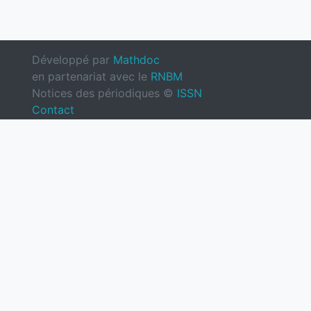
Développé par
Mathdoc
en partenariat avec le
RNBM
Notices des périodiques ©
ISSN
Contact