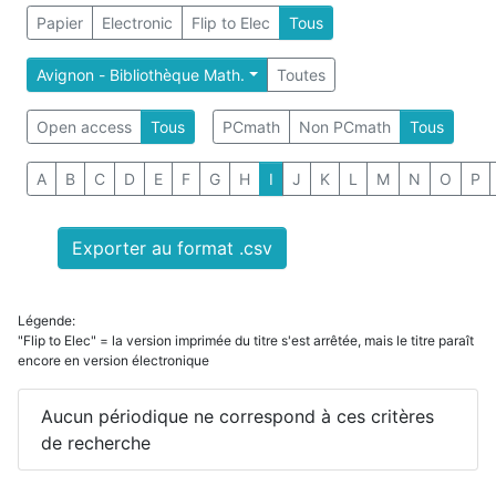
Papier
Electronic
Flip to Elec
Tous
Avignon - Bibliothèque Math.
Toutes
Open access
Tous
PCmath
Non PCmath
Tous
A
B
C
D
E
F
G
H
I
J
K
L
M
N
O
P
Exporter au format .csv
Légende:
"Flip to Elec" = la version imprimée du titre s'est arrêtée, mais le titre paraît
encore en version électronique
Aucun périodique ne correspond à ces critères
de recherche