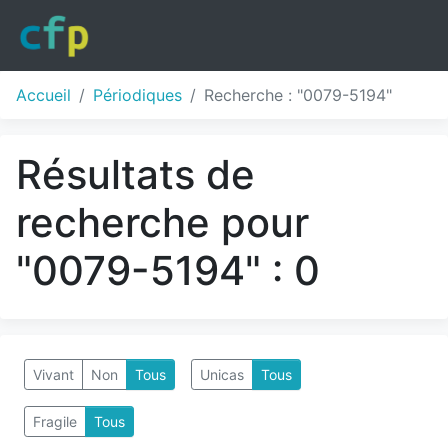
Accueil
Périodiques
Recherche : "0079-5194"
Résultats de
recherche pour
"0079-5194" : 0
Vivant
Non
Tous
Unicas
Tous
Fragile
Tous