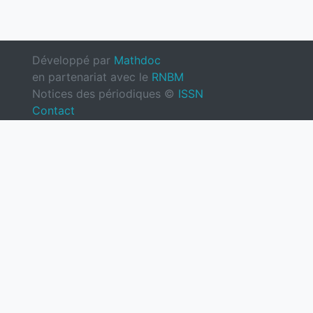
Développé par
Mathdoc
en partenariat avec le
RNBM
Notices des périodiques ©
ISSN
Contact