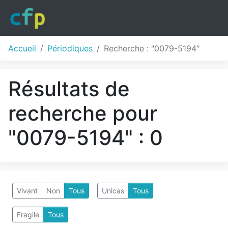
Accueil
Périodiques
Recherche : "0079-5194"
Résultats de
recherche pour
"0079-5194" : 0
Vivant
Non
Tous
Unicas
Tous
Fragile
Tous