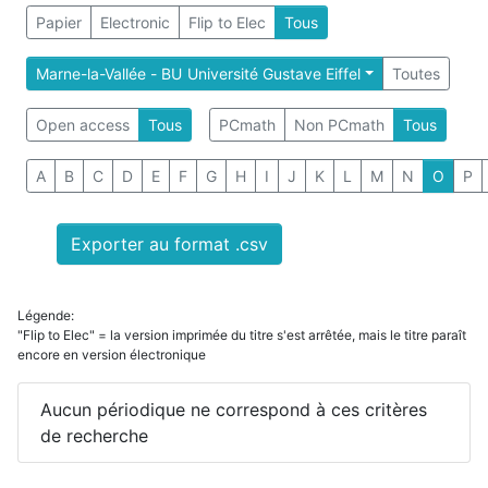
Papier
Electronic
Flip to Elec
Tous
Marne-la-Vallée - BU Université Gustave Eiffel
Toutes
Open access
Tous
PCmath
Non PCmath
Tous
A
B
C
D
E
F
G
H
I
J
K
L
M
N
O
P
Exporter au format .csv
Légende:
"Flip to Elec" = la version imprimée du titre s'est arrêtée, mais le titre paraît
encore en version électronique
Aucun périodique ne correspond à ces critères
de recherche