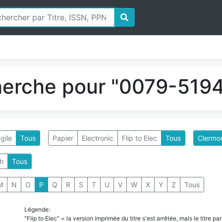
herche pour "0079-5194
gile
Tous
Papier
Electronic
Flip to Elec
Tous
Clermon
h
Tous
M
N
O
P
Q
R
S
T
U
V
W
X
Y
Z
Tous
Légende:
"Flip to Elec" = la version imprimée du titre s'est arrêtée, mais le titre 