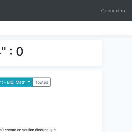
Connexion
" : 0
t - Bib. Math.
Toutes
paraît encore en version électronique