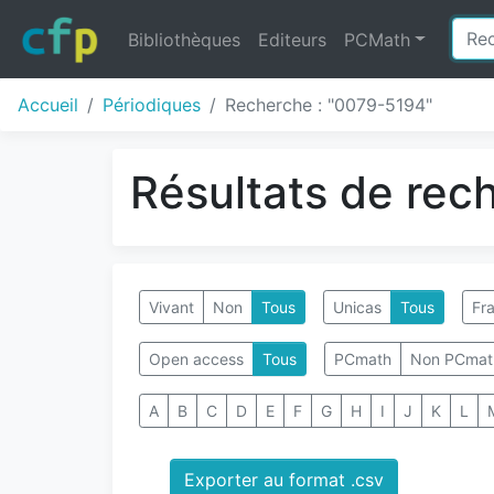
Bibliothèques
Editeurs
PCMath
Accueil
Périodiques
Recherche : "0079-5194"
Résultats de rec
Vivant
Non
Tous
Unicas
Tous
Fra
Open access
Tous
PCmath
Non PCmat
A
B
C
D
E
F
G
H
I
J
K
L
Exporter au format .csv