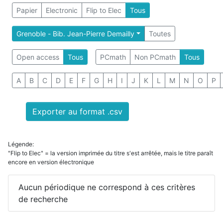
Papier
Electronic
Flip to Elec
Tous
Grenoble - Bib. Jean-Pierre Demailly
Toutes
Open access
Tous
PCmath
Non PCmath
Tous
A
B
C
D
E
F
G
H
I
J
K
L
M
N
O
P
Exporter au format .csv
Légende:
"Flip to Elec" = la version imprimée du titre s'est arrêtée, mais le titre paraît
encore en version électronique
Aucun périodique ne correspond à ces critères
de recherche