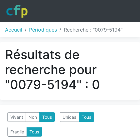
Accueil
Périodiques
Recherche : "0079-5194"
Résultats de
recherche pour
"0079-5194" : 0
Vivant
Non
Tous
Unicas
Tous
Fragile
Tous