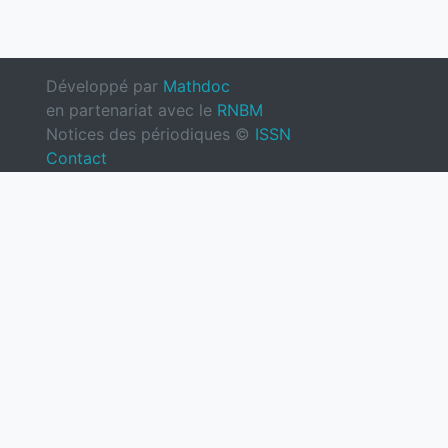
Développé par
Mathdoc
en partenariat avec le
RNBM
Notices des périodiques ©
ISSN
Contact