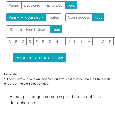
Papier
Electronic
Flip to Elec
Tous
Paris - MIR Jussieu
Toutes
Open access
Tous
PCmath
Non PCmath
Tous
A
B
C
D
E
F
G
H
I
J
K
L
M
N
O
P
Exporter au format .csv
Légende:
"Flip to Elec" = la version imprimée du titre s'est arrêtée, mais le titre paraît
encore en version électronique
Aucun périodique ne correspond à ces critères
de recherche