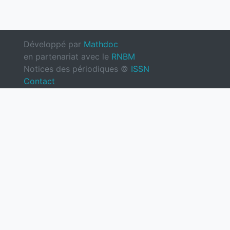
Développé par
Mathdoc
en partenariat avec le
RNBM
Notices des périodiques ©
ISSN
Contact