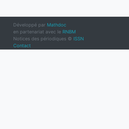
Développé par
Mathdoc
en partenariat avec le
RNBM
Notices des périodiques ©
ISSN
Contact