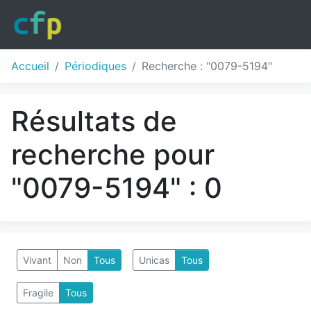
Accueil
Périodiques
Recherche : "0079-5194"
Résultats de
recherche pour
"0079-5194" : 0
Vivant
Non
Tous
Unicas
Tous
Fragile
Tous