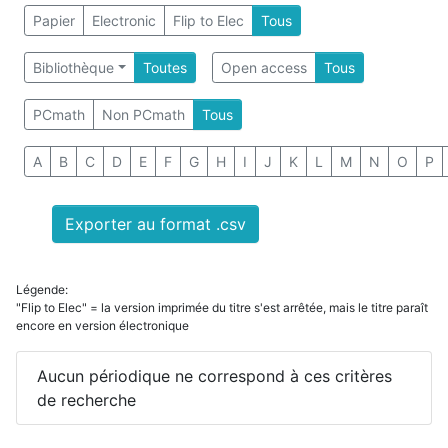
Papier
Electronic
Flip to Elec
Tous
Bibliothèque
Toutes
Open access
Tous
PCmath
Non PCmath
Tous
A
B
C
D
E
F
G
H
I
J
K
L
M
N
O
P
Exporter au format .csv
Légende:
"Flip to Elec" = la version imprimée du titre s'est arrêtée, mais le titre paraît
encore en version électronique
Aucun périodique ne correspond à ces critères
de recherche