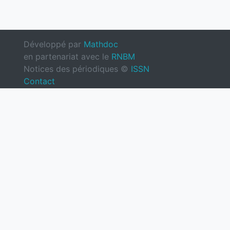
Développé par
Mathdoc
en partenariat avec le
RNBM
Notices des périodiques ©
ISSN
Contact