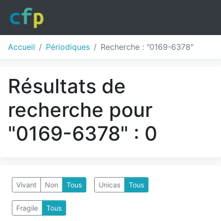
Accueil
Périodiques
Recherche : "0169-6378"
Résultats de
recherche pour
"0169-6378" : 0
Vivant
Non
Tous
Unicas
Tous
Fragile
Tous