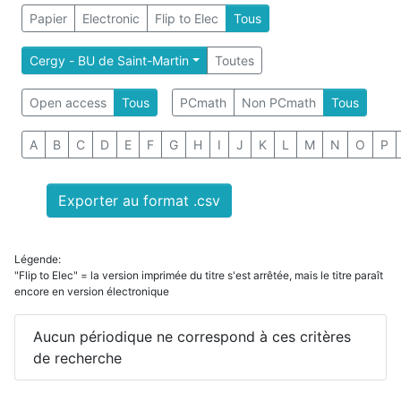
Papier
Electronic
Flip to Elec
Tous
Cergy - BU de Saint-Martin
Toutes
Open access
Tous
PCmath
Non PCmath
Tous
A
B
C
D
E
F
G
H
I
J
K
L
M
N
O
P
Exporter au format .csv
Légende:
"Flip to Elec" = la version imprimée du titre s'est arrêtée, mais le titre paraît
encore en version électronique
Aucun périodique ne correspond à ces critères
de recherche