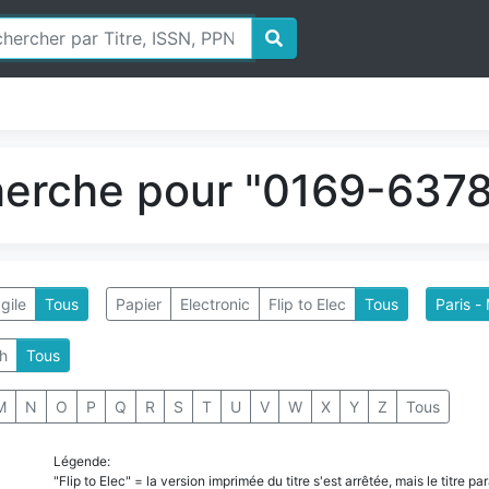
herche pour "0169-6378"
gile
Tous
Papier
Electronic
Flip to Elec
Tous
Paris -
h
Tous
M
N
O
P
Q
R
S
T
U
V
W
X
Y
Z
Tous
Légende:
"Flip to Elec" = la version imprimée du titre s'est arrêtée, mais le titre 