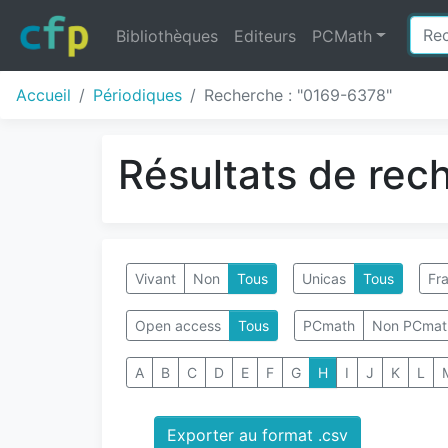
Bibliothèques
Editeurs
PCMath
Accueil
Périodiques
Recherche : "0169-6378"
Résultats de rec
Vivant
Non
Tous
Unicas
Tous
Fra
Open access
Tous
PCmath
Non PCmat
A
B
C
D
E
F
G
H
I
J
K
L
Exporter au format .csv