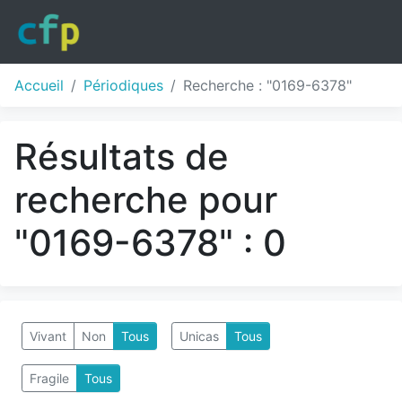
Accueil
Périodiques
Recherche : "0169-6378"
Résultats de
recherche pour
"0169-6378" : 0
Vivant
Non
Tous
Unicas
Tous
Fragile
Tous