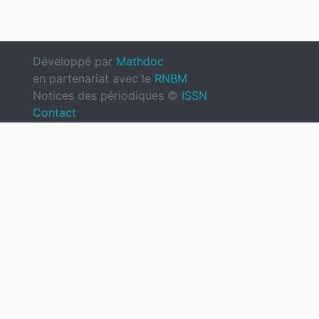
Développé par
Mathdoc
en partenariat avec le
RNBM
Notices des périodiques ©
ISSN
Contact