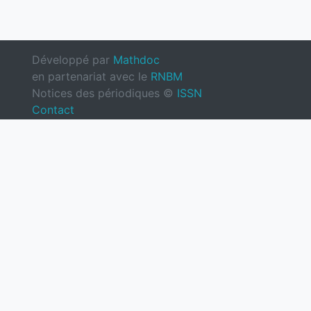
Développé par
Mathdoc
en partenariat avec le
RNBM
Notices des périodiques ©
ISSN
Contact