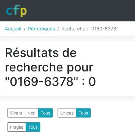
Accueil
Périodiques
Recherche : "0169-6378"
Résultats de
recherche pour
"0169-6378" : 0
Vivant
Non
Tous
Unicas
Tous
Fragile
Tous