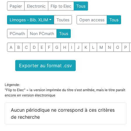
Papier
Electronic
Flip to Elec
Tous
Limoges - Bib. XLIM
Toutes
Open access
Tous
PCmath
Non PCmath
Tous
A
B
C
D
E
F
G
H
I
J
K
L
M
N
O
P
Exporter au format .csv
Légende:
"Flip to Elec" = la version imprimée du titre s'est arrêtée, mais le titre paraît
encore en version électronique
Aucun périodique ne correspond à ces critères
de recherche