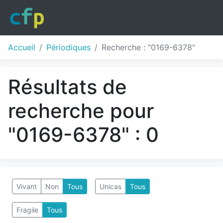
Accueil
Périodiques
Recherche : "0169-6378"
Résultats de
recherche pour
"0169-6378" : 0
Vivant
Non
Tous
Unicas
Tous
Fragile
Tous