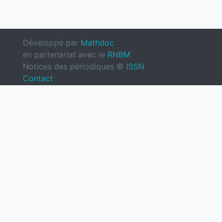
Développé par
Mathdoc
en partenariat avec le
RNBM
Notices des périodiques ©
ISSN
Contact