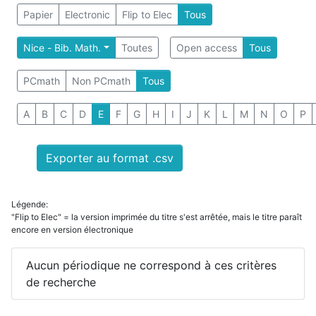
Papier
Electronic
Flip to Elec
Tous
Nice - Bib. Math.
Toutes
Open access
Tous
PCmath
Non PCmath
Tous
A
B
C
D
E
F
G
H
I
J
K
L
M
N
O
P
Exporter au format .csv
Légende:
"Flip to Elec" = la version imprimée du titre s'est arrêtée, mais le titre paraît
encore en version électronique
Aucun périodique ne correspond à ces critères
de recherche