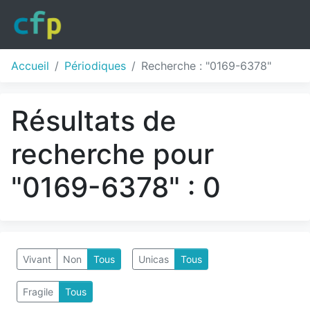
Accueil
Périodiques
Recherche : "0169-6378"
Résultats de
recherche pour
"0169-6378" : 0
Vivant
Non
Tous
Unicas
Tous
Fragile
Tous