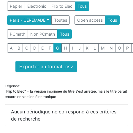
Papier
Electronic
Flip to Elec
Tous
Paris - CEREMADE
Toutes
Open access
Tous
PCmath
Non PCmath
Tous
A
B
C
D
E
F
G
H
I
J
K
L
M
N
O
P
Exporter au format .csv
Légende:
"Flip to Elec" = la version imprimée du titre s'est arrêtée, mais le titre paraît
encore en version électronique
Aucun périodique ne correspond à ces critères
de recherche