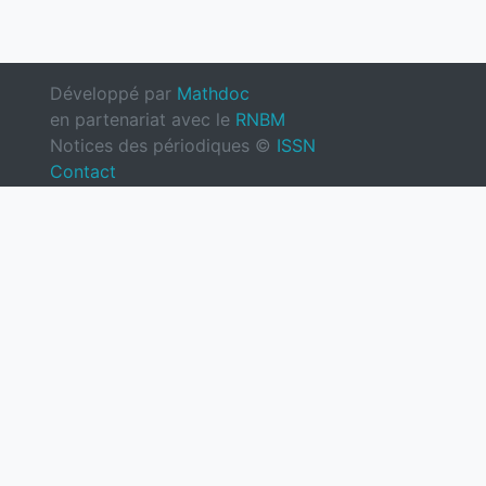
Développé par
Mathdoc
en partenariat avec le
RNBM
Notices des périodiques ©
ISSN
Contact