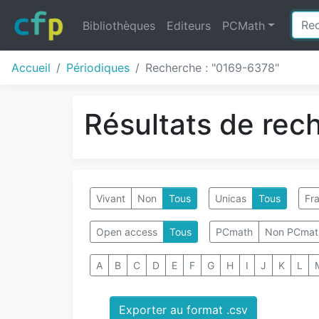
Bibliothèques
Editeurs
PCMath
Accueil
Périodiques
Recherche : "0169-6378"
Résultats de rec
Vivant
Non
Tous
Unicas
Tous
Fra
Open access
Tous
PCmath
Non PCmat
A
B
C
D
E
F
G
H
I
J
K
L
Exporter au format .csv