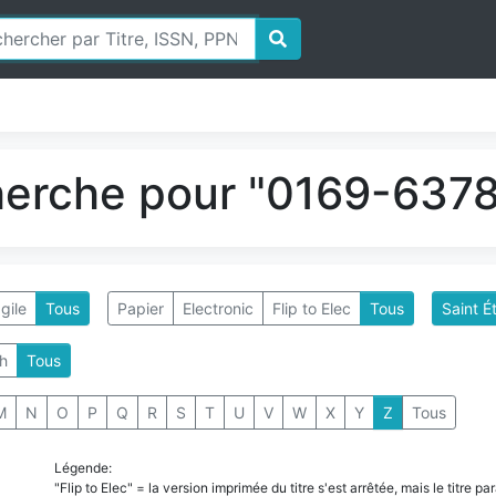
herche pour "0169-6378"
gile
Tous
Papier
Electronic
Flip to Elec
Tous
Saint É
h
Tous
M
N
O
P
Q
R
S
T
U
V
W
X
Y
Z
Tous
Légende:
"Flip to Elec" = la version imprimée du titre s'est arrêtée, mais le titre 