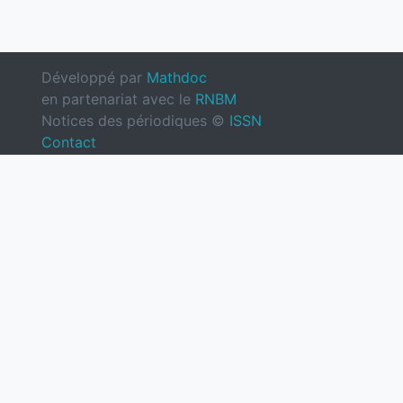
Développé par
Mathdoc
en partenariat avec le
RNBM
Notices des périodiques ©
ISSN
Contact