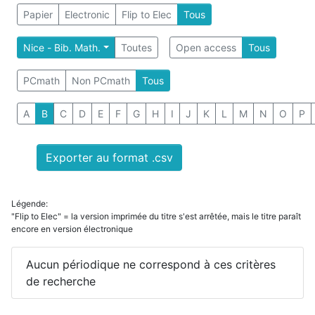
Papier
Electronic
Flip to Elec
Tous
Nice - Bib. Math.
Toutes
Open access
Tous
PCmath
Non PCmath
Tous
A
B
C
D
E
F
G
H
I
J
K
L
M
N
O
P
Exporter au format .csv
Légende:
"Flip to Elec" = la version imprimée du titre s'est arrêtée, mais le titre paraît
encore en version électronique
Aucun périodique ne correspond à ces critères
de recherche