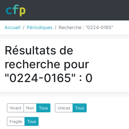
Accueil
Périodiques
Recherche : "0224-0165"
Résultats de
recherche pour
"0224-0165" : 0
Vivant
Non
Tous
Unicas
Tous
Fragile
Tous