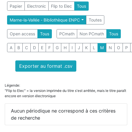
Papier
Electronic
Flip to Elec
Tous
Marne-la-Vallée - Bibliothèque ENPC
Toutes
Open access
Tous
PCmath
Non PCmath
Tous
A
B
C
D
E
F
G
H
I
J
K
L
M
N
O
P
Exporter au format .csv
Légende:
"Flip to Elec" = la version imprimée du titre s'est arrêtée, mais le titre paraît
encore en version électronique
Aucun périodique ne correspond à ces critères
de recherche