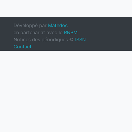
Développé par
Mathdoc
en partenariat avec le
RNBM
Notices des périodiques ©
ISSN
Contact