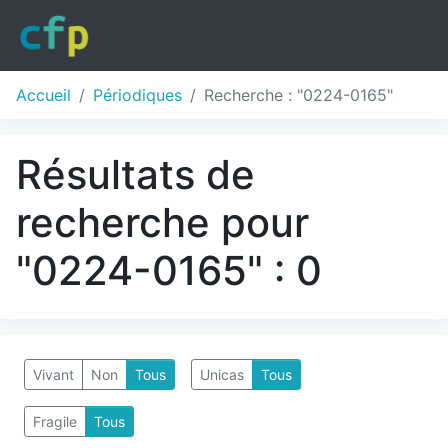
Accueil
Périodiques
Recherche : "0224-0165"
Résultats de
recherche pour
"0224-0165" : 0
Vivant
Non
Tous
Unicas
Tous
Fragile
Tous