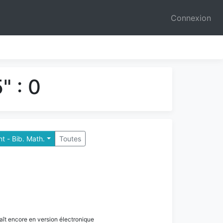
Connexion
" : 0
t - Bib. Math.
Toutes
paraît encore en version électronique