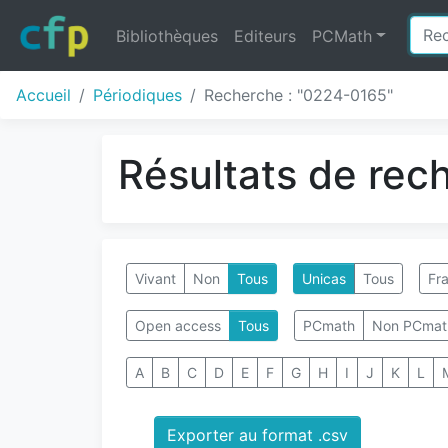
Bibliothèques
Editeurs
PCMath
Accueil
Périodiques
Recherche : "0224-0165"
Résultats de rec
Vivant
Non
Tous
Unicas
Tous
Fra
Open access
Tous
PCmath
Non PCmat
A
B
C
D
E
F
G
H
I
J
K
L
Exporter au format .csv