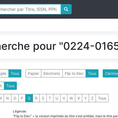
herche pour "0224-0165
gile
Tous
Papier
Electronic
Flip to Elec
Tous
Clermon
h
Tous
M
N
O
P
Q
R
S
T
U
V
W
X
Y
Z
Tous
Légende:
"Flip to Elec" = la version imprimée du titre s'est arrêtée, mais le titre 