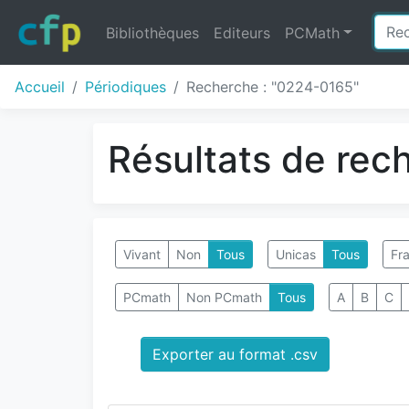
Bibliothèques
Editeurs
PCMath
Accueil
Périodiques
Recherche : "0224-0165"
Résultats de rec
Vivant
Non
Tous
Unicas
Tous
Fra
PCmath
Non PCmath
Tous
A
B
C
Exporter au format .csv