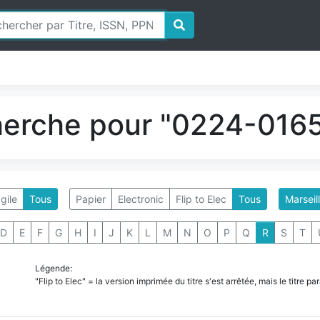
herche pour "0224-0165
gile
Tous
Papier
Electronic
Flip to Elec
Tous
Marseil
D
E
F
G
H
I
J
K
L
M
N
O
P
Q
R
S
T
Légende:
"Flip to Elec" = la version imprimée du titre s'est arrêtée, mais le titre 