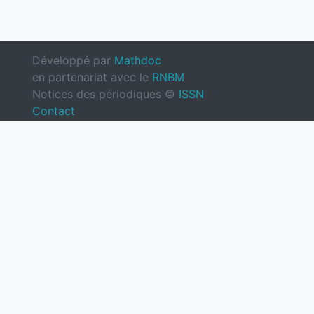
Développé par
Mathdoc
en partenariat avec le
RNBM
Notices des périodiques ©
ISSN
Contact