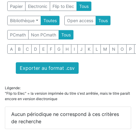
Papier
Electronic
Flip to Elec
Tous
Bibliothèque
Toutes
Open access
Tous
PCmath
Non PCmath
Tous
A
B
C
D
E
F
G
H
I
J
K
L
M
N
O
P
Exporter au format .csv
Légende:
"Flip to Elec" = la version imprimée du titre s'est arrêtée, mais le titre paraît
encore en version électronique
Aucun périodique ne correspond à ces critères
de recherche