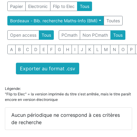
Papier
Electronic
Flip to Elec
Tous
Bordeaux - Bib. recherche Maths-Info (BMI)
Toutes
Open access
Tous
PCmath
Non PCmath
Tous
A
B
C
D
E
F
G
H
I
J
K
L
M
N
O
P
Exporter au format .csv
Légende:
"Flip to Elec" = la version imprimée du titre s'est arrêtée, mais le titre paraît
encore en version électronique
Aucun périodique ne correspond à ces critères
de recherche