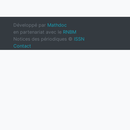
Développé par
Mathdoc
en partenariat avec le
RNBM
Notices des périodiques ©
ISSN
Contact