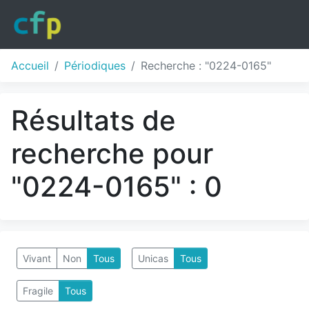
Accueil
Périodiques
Recherche : "0224-0165"
Résultats de
recherche pour
"0224-0165" : 0
Vivant
Non
Tous
Unicas
Tous
Fragile
Tous