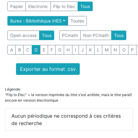
Papier
Electronic
Flip to Elec
Tous
Bures - Bibliothèque IHES
Toutes
Open access
Tous
PCmath
Non PCmath
Tous
A
B
C
D
E
F
G
H
I
J
K
L
M
N
O
P
Exporter au format .csv
Légende:
"Flip to Elec" = la version imprimée du titre s'est arrêtée, mais le titre paraît
encore en version électronique
Aucun périodique ne correspond à ces critères
de recherche