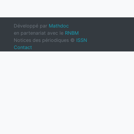
Développé par
Mathdoc
en partenariat avec le
RNBM
Notices des périodiques ©
ISSN
Contact