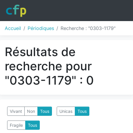
Accueil
Périodiques
Recherche : "0303-1179"
Résultats de
recherche pour
"0303-1179" : 0
Vivant
Non
Tous
Unicas
Tous
Fragile
Tous