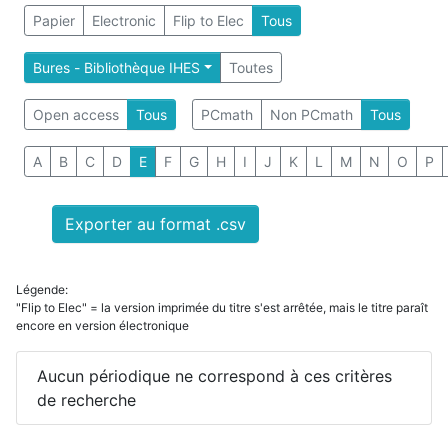
Papier
Electronic
Flip to Elec
Tous
Bures - Bibliothèque IHES
Toutes
Open access
Tous
PCmath
Non PCmath
Tous
A
B
C
D
E
F
G
H
I
J
K
L
M
N
O
P
Exporter au format .csv
Légende:
"Flip to Elec" = la version imprimée du titre s'est arrêtée, mais le titre paraît
encore en version électronique
Aucun périodique ne correspond à ces critères
de recherche