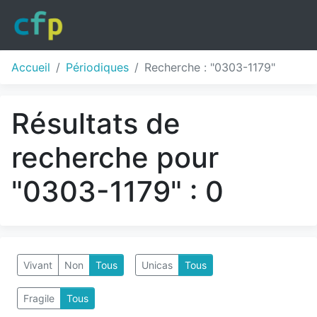
Accueil
Périodiques
Recherche : "0303-1179"
Résultats de
recherche pour
"0303-1179" : 0
Vivant
Non
Tous
Unicas
Tous
Fragile
Tous