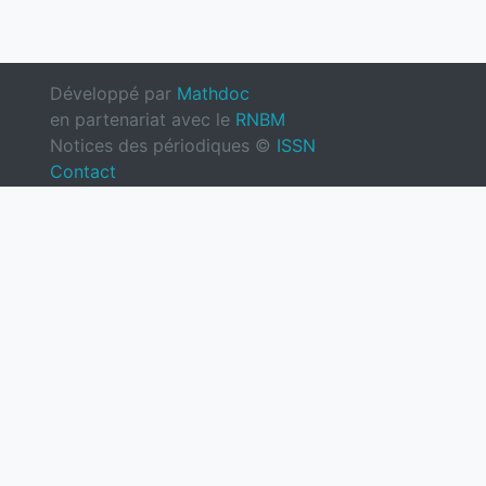
Développé par
Mathdoc
en partenariat avec le
RNBM
Notices des périodiques ©
ISSN
Contact