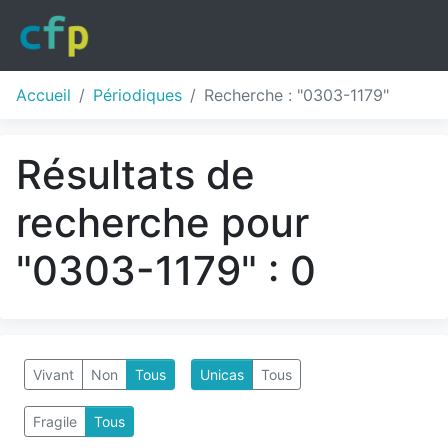
Accueil
Périodiques
Recherche : "0303-1179"
Résultats de
recherche pour
"0303-1179" : 0
Vivant
Non
Tous
Unicas
Tous
Fragile
Tous