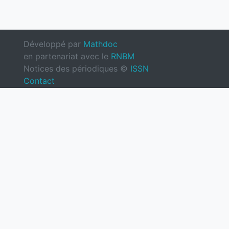
Développé par
Mathdoc
en partenariat avec le
RNBM
Notices des périodiques ©
ISSN
Contact