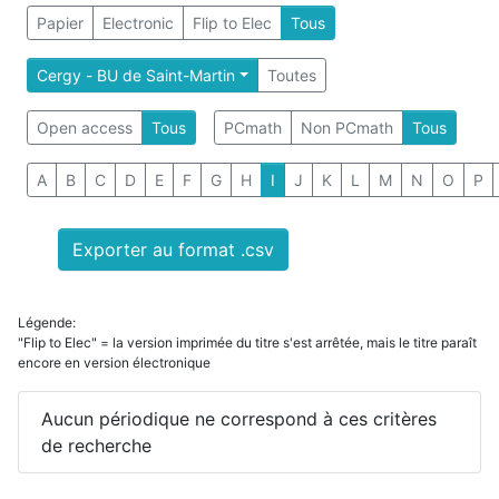
Papier
Electronic
Flip to Elec
Tous
Cergy - BU de Saint-Martin
Toutes
Open access
Tous
PCmath
Non PCmath
Tous
A
B
C
D
E
F
G
H
I
J
K
L
M
N
O
P
Exporter au format .csv
Légende:
"Flip to Elec" = la version imprimée du titre s'est arrêtée, mais le titre paraît
encore en version électronique
Aucun périodique ne correspond à ces critères
de recherche