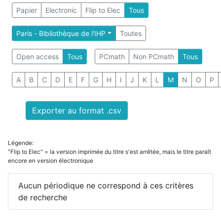
Papier
Electronic
Flip to Elec
Tous
Paris - Bibliothèque de l'IHP
Toutes
Open access
Tous
PCmath
Non PCmath
Tous
A
B
C
D
E
F
G
H
I
J
K
L
M
N
O
P
Exporter au format .csv
Légende:
"Flip to Elec" = la version imprimée du titre s'est arrêtée, mais le titre paraît
encore en version électronique
Aucun périodique ne correspond à ces critères
de recherche