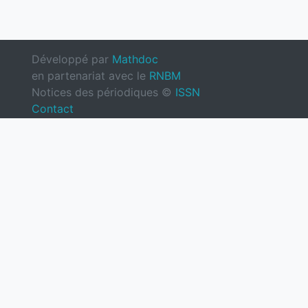
Développé par
Mathdoc
en partenariat avec le
RNBM
Notices des périodiques ©
ISSN
Contact