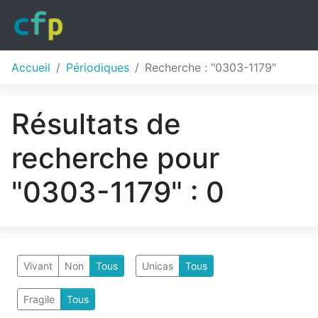
Accueil
Périodiques
Recherche : "0303-1179"
Résultats de
recherche pour
"0303-1179" : 0
Vivant
Non
Tous
Unicas
Tous
Fragile
Tous