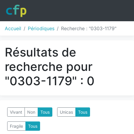
Accueil
Périodiques
Recherche : "0303-1179"
Résultats de
recherche pour
"0303-1179" : 0
Vivant
Non
Tous
Unicas
Tous
Fragile
Tous