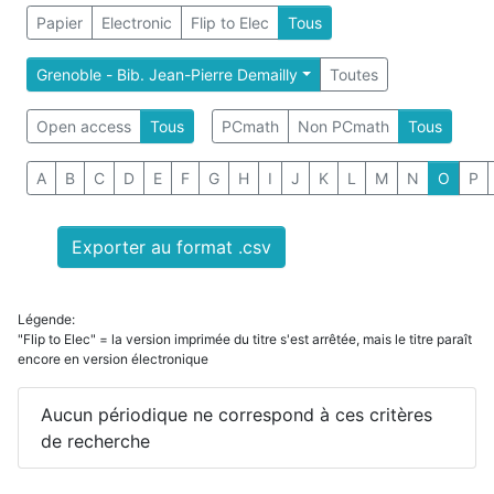
Papier
Electronic
Flip to Elec
Tous
Grenoble - Bib. Jean-Pierre Demailly
Toutes
Open access
Tous
PCmath
Non PCmath
Tous
A
B
C
D
E
F
G
H
I
J
K
L
M
N
O
P
Exporter au format .csv
Légende:
"Flip to Elec" = la version imprimée du titre s'est arrêtée, mais le titre paraît
encore en version électronique
Aucun périodique ne correspond à ces critères
de recherche