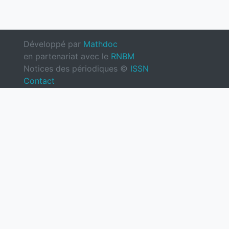
Développé par
Mathdoc
en partenariat avec le
RNBM
Notices des périodiques ©
ISSN
Contact