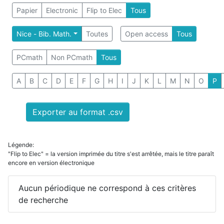
Papier
Electronic
Flip to Elec
Tous
Nice - Bib. Math.
Toutes
Open access
Tous
PCmath
Non PCmath
Tous
A
B
C
D
E
F
G
H
I
J
K
L
M
N
O
P
Exporter au format .csv
Légende:
"Flip to Elec" = la version imprimée du titre s'est arrêtée, mais le titre paraît
encore en version électronique
Aucun périodique ne correspond à ces critères
de recherche