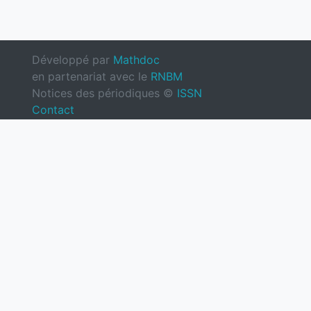
Développé par
Mathdoc
en partenariat avec le
RNBM
Notices des périodiques ©
ISSN
Contact