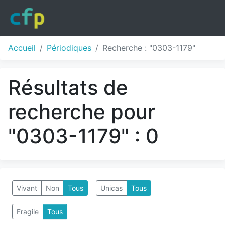
Accueil
Périodiques
Recherche : "0303-1179"
Résultats de
recherche pour
"0303-1179" : 0
Vivant
Non
Tous
Unicas
Tous
Fragile
Tous