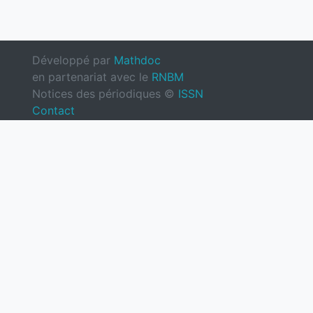
Développé par
Mathdoc
en partenariat avec le
RNBM
Notices des périodiques ©
ISSN
Contact