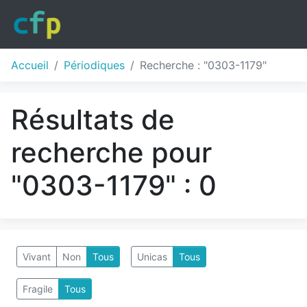
Accueil
Périodiques
Recherche : "0303-1179"
Résultats de
recherche pour
"0303-1179" : 0
Vivant
Non
Tous
Unicas
Tous
Fragile
Tous