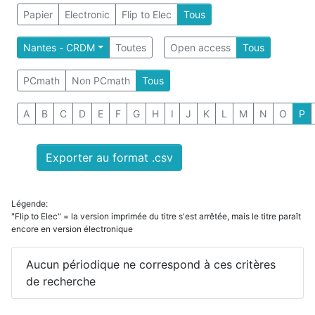
Papier
Electronic
Flip to Elec
Tous
Nantes - CRDM
Toutes
Open access
Tous
PCmath
Non PCmath
Tous
A
B
C
D
E
F
G
H
I
J
K
L
M
N
O
P
Exporter au format .csv
Légende:
"Flip to Elec" = la version imprimée du titre s'est arrêtée, mais le titre paraît
encore en version électronique
Aucun périodique ne correspond à ces critères
de recherche