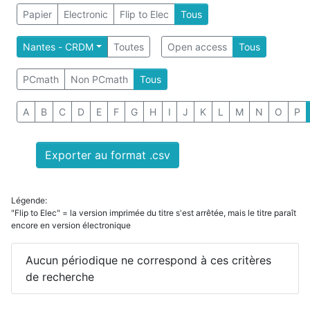
Papier
Electronic
Flip to Elec
Tous
Nantes - CRDM
Toutes
Open access
Tous
PCmath
Non PCmath
Tous
A
B
C
D
E
F
G
H
I
J
K
L
M
N
O
P
Exporter au format .csv
Légende:
"Flip to Elec" = la version imprimée du titre s'est arrêtée, mais le titre paraît
encore en version électronique
Aucun périodique ne correspond à ces critères
de recherche