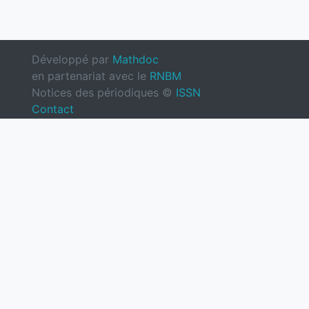
Développé par
Mathdoc
en partenariat avec le
RNBM
Notices des périodiques ©
ISSN
Contact