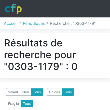
Accueil
Périodiques
Recherche : "0303-1179"
Résultats de
recherche pour
"0303-1179" : 0
Vivant
Non
Tous
Unicas
Tous
Fragile
Tous