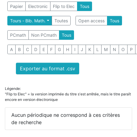
Papier
Electronic
Flip to Elec
Tous
Tours - Bib. Math.
Toutes
Open access
Tous
PCmath
Non PCmath
Tous
A
B
C
D
E
F
G
H
I
J
K
L
M
N
O
P
Exporter au format .csv
Légende:
"Flip to Elec" = la version imprimée du titre s'est arrêtée, mais le titre paraît
encore en version électronique
Aucun périodique ne correspond à ces critères
de recherche