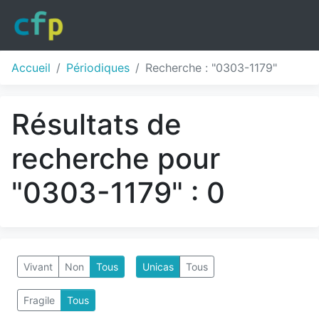
Accueil
Périodiques
Recherche : "0303-1179"
Résultats de
recherche pour
"0303-1179" : 0
Vivant
Non
Tous
Unicas
Tous
Fragile
Tous