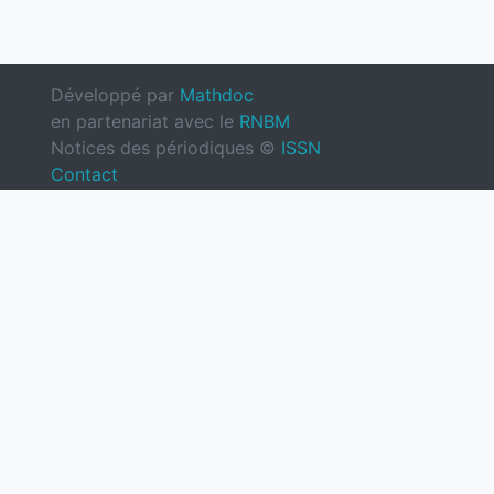
Développé par
Mathdoc
en partenariat avec le
RNBM
Notices des périodiques ©
ISSN
Contact