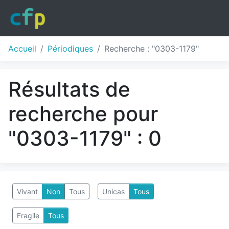
Accueil
Périodiques
Recherche : "0303-1179"
Résultats de
recherche pour
"0303-1179" : 0
Vivant
Non
Tous
Unicas
Tous
Fragile
Tous