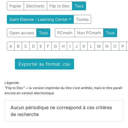
Papier
Electronic
Flip to Elec
Tous
Saint Étienne - Learning Center
Toutes
Open access
Tous
PCmath
Non PCmath
Tous
A
B
C
D
E
F
G
H
I
J
K
L
M
N
O
P
Exporter au format .csv
Légende:
"Flip to Elec" = la version imprimée du titre s'est arrêtée, mais le titre paraît
encore en version électronique
Aucun périodique ne correspond à ces critères
de recherche