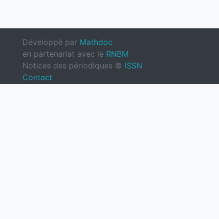
Développé par
Mathdoc
en partenariat avec le
RNBM
Notices des périodiques ©
ISSN
Contact