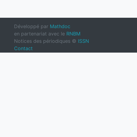
Développé par
Mathdoc
en partenariat avec le
RNBM
Notices des périodiques ©
ISSN
Contact