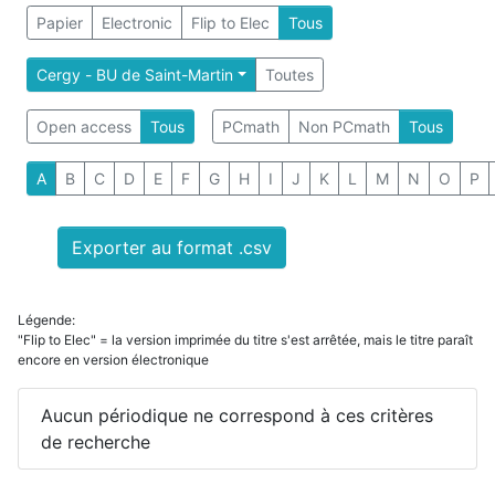
Papier
Electronic
Flip to Elec
Tous
Cergy - BU de Saint-Martin
Toutes
Open access
Tous
PCmath
Non PCmath
Tous
A
B
C
D
E
F
G
H
I
J
K
L
M
N
O
P
Exporter au format .csv
Légende:
"Flip to Elec" = la version imprimée du titre s'est arrêtée, mais le titre paraît
encore en version électronique
Aucun périodique ne correspond à ces critères
de recherche