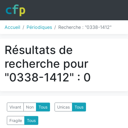
Accueil
Périodiques
Recherche : "0338-1412"
Résultats de
recherche pour
"0338-1412" : 0
Vivant
Non
Tous
Unicas
Tous
Fragile
Tous