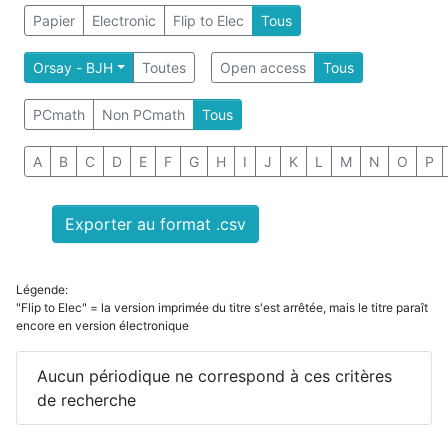
Papier
Electronic
Flip to Elec
Tous
Orsay - BJH
Toutes
Open access
Tous
PCmath
Non PCmath
Tous
A
B
C
D
E
F
G
H
I
J
K
L
M
N
O
P
Exporter au format .csv
Légende:
"Flip to Elec" = la version imprimée du titre s'est arrêtée, mais le titre paraît
encore en version électronique
Aucun périodique ne correspond à ces critères
de recherche