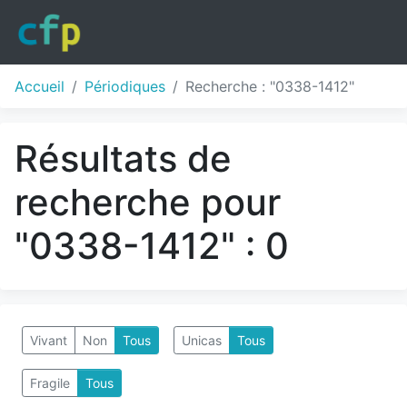
Accueil
Périodiques
Recherche : "0338-1412"
Résultats de
recherche pour
"0338-1412" : 0
Vivant
Non
Tous
Unicas
Tous
Fragile
Tous