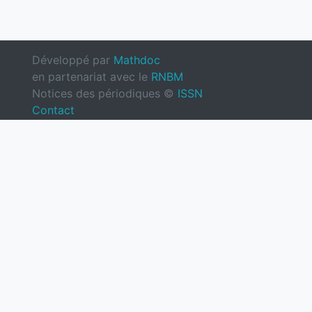
Développé par
Mathdoc
en partenariat avec le
RNBM
Notices des périodiques ©
ISSN
Contact