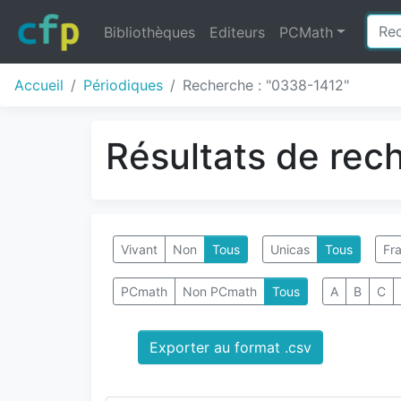
Bibliothèques
Editeurs
PCMath
Accueil
Périodiques
Recherche : "0338-1412"
Résultats de rec
Vivant
Non
Tous
Unicas
Tous
Fra
PCmath
Non PCmath
Tous
A
B
C
Exporter au format .csv