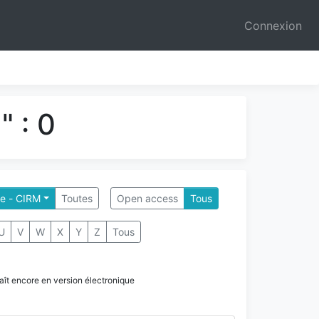
Connexion
 : 0
le - CIRM
Toutes
Open access
Tous
U
V
W
X
Y
Z
Tous
paraît encore en version électronique