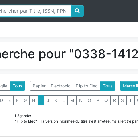
herche pour "0338-1412"
gile
Tous
Papier
Electronic
Flip to Elec
Tous
Marseil
D
E
F
G
H
I
J
K
L
M
N
O
P
Q
R
S
T
Légende:
"Flip to Elec" = la version imprimée du titre s'est arrêtée, mais le titre 