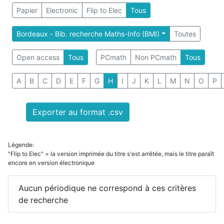
Papier
Electronic
Flip to Elec
Tous
Bordeaux - Bib. recherche Maths-Info (BMI)
Toutes
Open access
Tous
PCmath
Non PCmath
Tous
A
B
C
D
E
F
G
H
I
J
K
L
M
N
O
P
Exporter au format .csv
Légende:
"Flip to Elec" = la version imprimée du titre s'est arrêtée, mais le titre paraît
encore en version électronique
Aucun périodique ne correspond à ces critères
de recherche