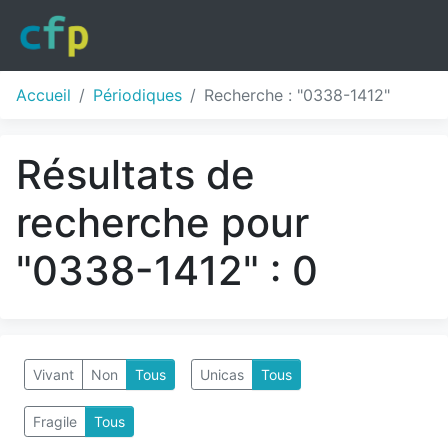
Accueil
Périodiques
Recherche : "0338-1412"
Résultats de
recherche pour
"0338-1412" : 0
Vivant
Non
Tous
Unicas
Tous
Fragile
Tous