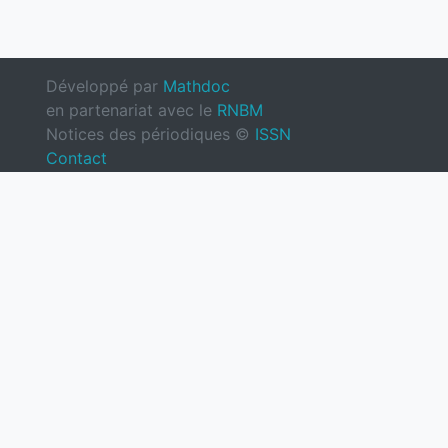
Développé par
Mathdoc
en partenariat avec le
RNBM
Notices des périodiques ©
ISSN
Contact