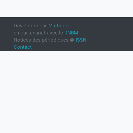
Développé par
Mathdoc
en partenariat avec le
RNBM
Notices des périodiques ©
ISSN
Contact