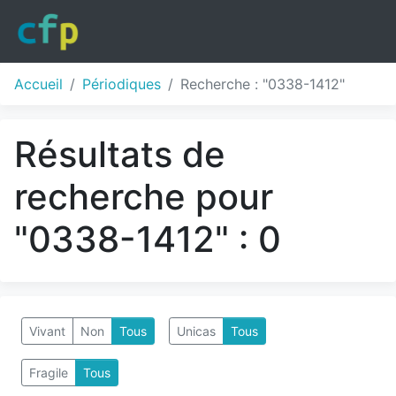
Accueil
Périodiques
Recherche : "0338-1412"
Résultats de
recherche pour
"0338-1412" : 0
Vivant
Non
Tous
Unicas
Tous
Fragile
Tous