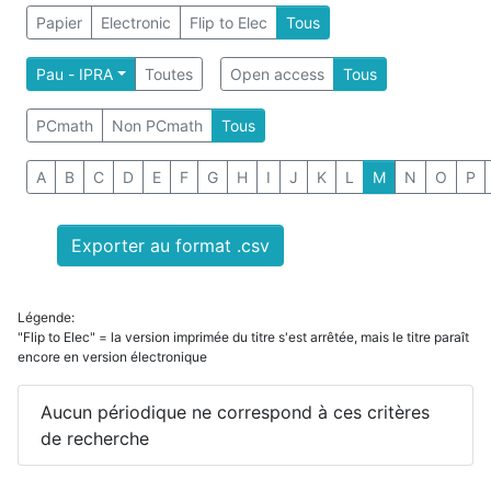
Papier
Electronic
Flip to Elec
Tous
Pau - IPRA
Toutes
Open access
Tous
PCmath
Non PCmath
Tous
A
B
C
D
E
F
G
H
I
J
K
L
M
N
O
P
Exporter au format .csv
Légende:
"Flip to Elec" = la version imprimée du titre s'est arrêtée, mais le titre paraît
encore en version électronique
Aucun périodique ne correspond à ces critères
de recherche