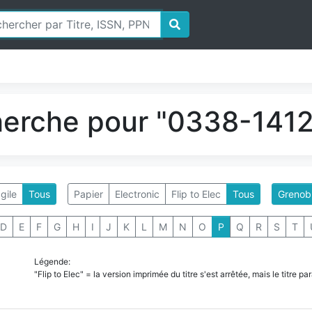
herche pour "0338-1412"
gile
Tous
Papier
Electronic
Flip to Elec
Tous
Grenob
D
E
F
G
H
I
J
K
L
M
N
O
P
Q
R
S
T
Légende:
"Flip to Elec" = la version imprimée du titre s'est arrêtée, mais le titre 