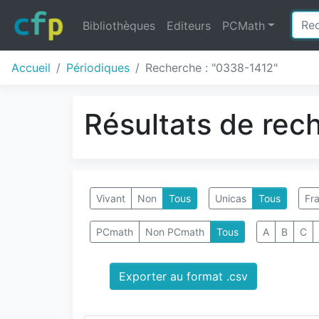
Bibliothèques
Editeurs
PCMath
Accueil
Périodiques
Recherche : "0338-1412"
Résultats de rec
Vivant
Non
Tous
Unicas
Tous
Fra
PCmath
Non PCmath
Tous
A
B
C
Exporter au format .csv