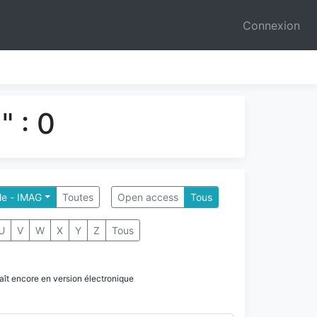
Connexion
 : 0
le - IMAG
Toutes
Open access
Tous
U
V
W
X
Y
Z
Tous
paraît encore en version électronique