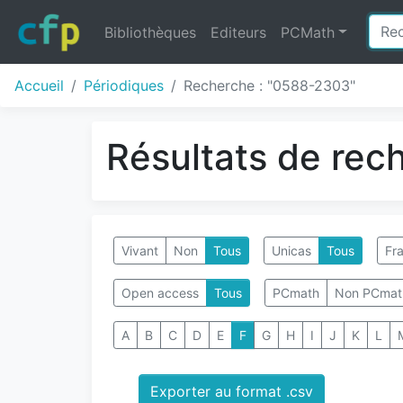
Bibliothèques
Editeurs
PCMath
Accueil
Périodiques
Recherche : "0588-2303"
Résultats de rec
Vivant
Non
Tous
Unicas
Tous
Fra
Open access
Tous
PCmath
Non PCmat
A
B
C
D
E
F
G
H
I
J
K
L
Exporter au format .csv