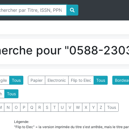
herche pour "0588-2303
gile
Tous
Papier
Electronic
Flip to Elec
Tous
Bordeau
h
Tous
M
N
O
P
Q
R
S
T
U
V
W
X
Y
Z
Tous
Légende:
"Flip to Elec" = la version imprimée du titre s'est arrêtée, mais le titre 