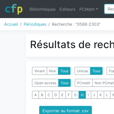
Bibliothèques
Editeurs
PCMath
Accueil
Périodiques
Recherche : "0588-2303"
Résultats de rec
Vivant
Non
Tous
Unicas
Tous
Fra
Open access
Tous
PCmath
Non PCmat
A
B
C
D
E
F
G
H
I
J
K
L
Exporter au format .csv