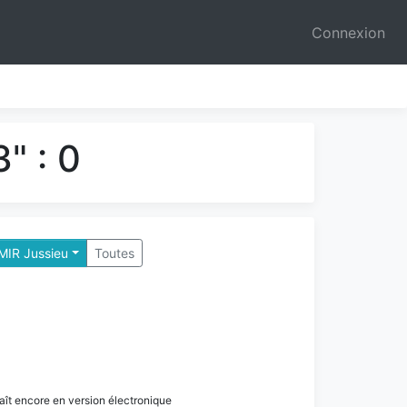
Connexion
" : 0
 MIR Jussieu
Toutes
paraît encore en version électronique