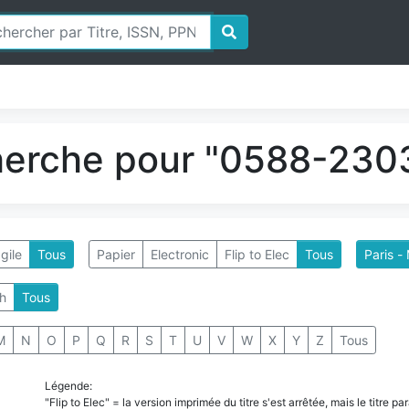
herche pour "0588-2303
gile
Tous
Papier
Electronic
Flip to Elec
Tous
Paris -
h
Tous
M
N
O
P
Q
R
S
T
U
V
W
X
Y
Z
Tous
Légende:
"Flip to Elec" = la version imprimée du titre s'est arrêtée, mais le titre 