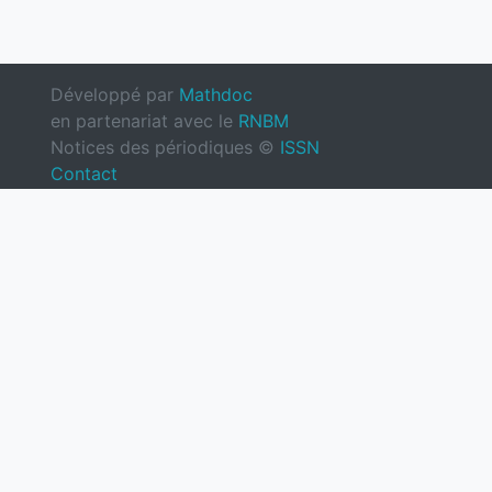
Développé par
Mathdoc
en partenariat avec le
RNBM
Notices des périodiques ©
ISSN
Contact