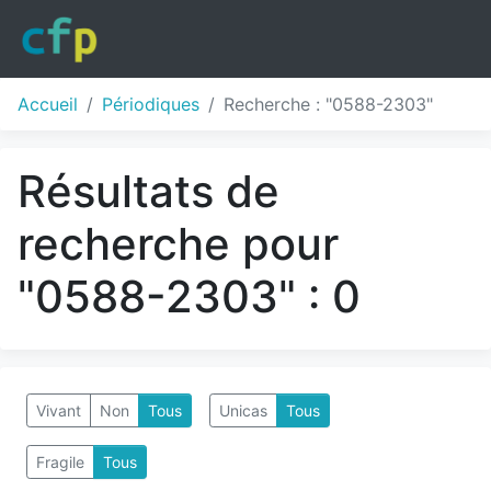
Accueil
Périodiques
Recherche : "0588-2303"
Résultats de
recherche pour
"0588-2303" : 0
Vivant
Non
Tous
Unicas
Tous
Fragile
Tous