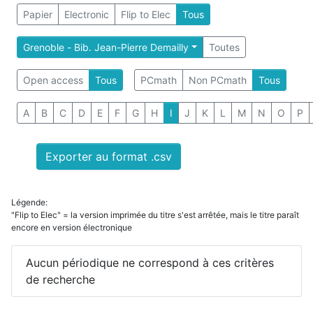
Papier
Electronic
Flip to Elec
Tous
Grenoble - Bib. Jean-Pierre Demailly
Toutes
Open access
Tous
PCmath
Non PCmath
Tous
A
B
C
D
E
F
G
H
I
J
K
L
M
N
O
P
Exporter au format .csv
Légende:
"Flip to Elec" = la version imprimée du titre s'est arrêtée, mais le titre paraît
encore en version électronique
Aucun périodique ne correspond à ces critères
de recherche