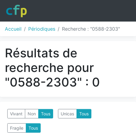
Accueil
Périodiques
Recherche : "0588-2303"
Résultats de
recherche pour
"0588-2303" : 0
Vivant
Non
Tous
Unicas
Tous
Fragile
Tous