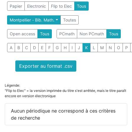
Papier
Electronic
Flip to Elec
Tous
Montpellier - Bib. Math.
Toutes
Open access
Tous
PCmath
Non PCmath
Tous
A
B
C
D
E
F
G
H
I
J
K
L
M
N
O
P
Exporter au format .csv
Légende:
"Flip to Elec" = la version imprimée du titre s'est arrêtée, mais le titre paraît
encore en version électronique
Aucun périodique ne correspond à ces critères
de recherche