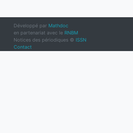
Développé par
Mathdoc
en partenariat avec le
RNBM
Notices des périodiques ©
ISSN
Contact