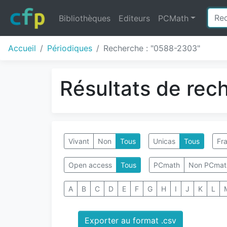
Bibliothèques
Editeurs
PCMath
Accueil
Périodiques
Recherche : "0588-2303"
Résultats de rec
Vivant
Non
Tous
Unicas
Tous
Fra
Open access
Tous
PCmath
Non PCmat
A
B
C
D
E
F
G
H
I
J
K
L
Exporter au format .csv