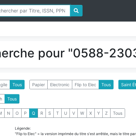
herche pour "0588-2303
gile
Tous
Papier
Electronic
Flip to Elec
Tous
Saint É
h
Tous
M
N
O
P
Q
R
S
T
U
V
W
X
Y
Z
Tous
Légende:
"Flip to Elec" = la version imprimée du titre s'est arrêtée, mais le titre 