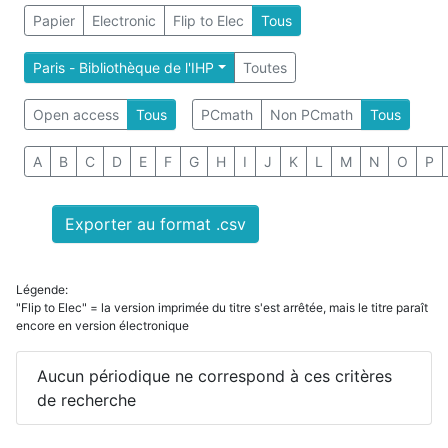
Papier
Electronic
Flip to Elec
Tous
Paris - Bibliothèque de l'IHP
Toutes
Open access
Tous
PCmath
Non PCmath
Tous
A
B
C
D
E
F
G
H
I
J
K
L
M
N
O
P
Exporter au format .csv
Légende:
"Flip to Elec" = la version imprimée du titre s'est arrêtée, mais le titre paraît
encore en version électronique
Aucun périodique ne correspond à ces critères
de recherche