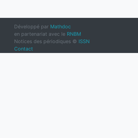
Développé par
Mathdoc
en partenariat avec le
RNBM
Notices des périodiques ©
ISSN
Contact