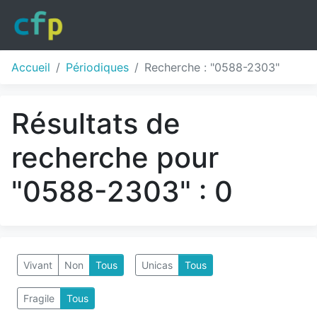
Accueil
Périodiques
Recherche : "0588-2303"
Résultats de
recherche pour
"0588-2303" : 0
Vivant
Non
Tous
Unicas
Tous
Fragile
Tous